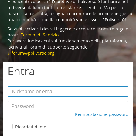
È policentrico perché l'obiettivo di Poliverso è far fiorire nel
fediverso italiano tante altre istanze Friendica. Ma per far
nascere altre realtà, bisogna concentrare le prime energie su
una comunità: e quella comunità vuole essere "Poliverso"!
Se vuoi iscriverti dovrai leggere e accettare le nostre regole e
nostri
Termini di Servizio
.
Per avere indicazioni sul funzionamento della piattaforma,
iscriviti al Forum di supporto seguendo
@forum@poliverso.org
.
Entra
Reimpostazione password
Ricordati di me