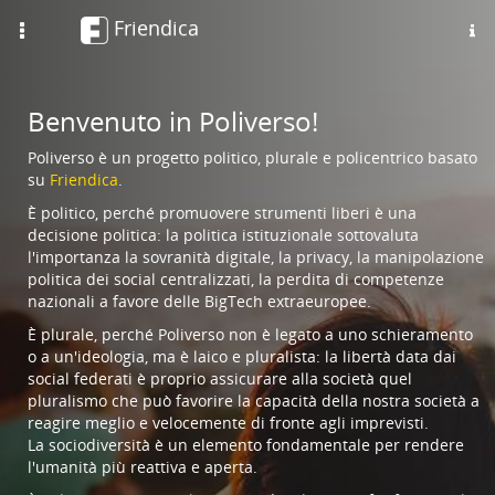
Friendica
Toggle
navigation
Benvenuto in Poliverso!
Poliverso è un progetto politico, plurale e policentrico basato
su
Friendica
.
È politico, perché promuovere strumenti liberi è una
decisione politica: la politica istituzionale sottovaluta
l'importanza la sovranità digitale, la privacy, la manipolazione
politica dei social centralizzati, la perdita di competenze
nazionali a favore delle BigTech extraeuropee.
È plurale, perché Poliverso non è legato a uno schieramento
o a un'ideologia, ma è laico e pluralista: la libertà data dai
social federati è proprio assicurare alla società quel
pluralismo che può favorire la capacità della nostra società a
reagire meglio e velocemente di fronte agli imprevisti.
La sociodiversità è un elemento fondamentale per rendere
l'umanità più reattiva e aperta.