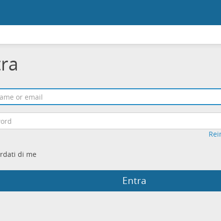
tra
Rei
rdati di me
Entra