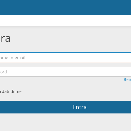
tra
Rei
rdati di me
Entra