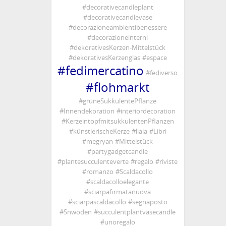
#
decorativecandleplant
#
Kerz
#
decorativecandlevase
#
küns
#
decorazioneambientibenessere
#
Platz
#
decorazioneinterni
#
Kerz
#
dekorativesKerzen-Mittelstück
Price:
#
dekorativesKerzenglas
#
espace
#
fedimercatino
Si pre
#
fediverso
#
flohmarkt
Per in
#
grüneSukkulentePflanze
🔗
Lin
#
Innendekoration
#
interiordecoration
@
Il M
#
KerzeintopfmitsukkulentenPflanzen
#
künstlerischeKerze
#
liala
#
Libri
Strag
#
megryan
#
Mittelstück
#
partygadgetcandle
Profite
#
plantesucculenteverte
#
regalo
#
riviste
les ave
#
romanzo
#
Scaldacollo
#
scaldacolloelegante
Neomon
#
sciarpafirmatanuova
#
sciarpascaldacollo
#
segnaposto
#
Snwoden
#
succulentplantvasecandle
#
unoregalo