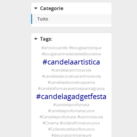
pertan
Categorie
🕯️ Ca
Tutto
🕯️ Bo
🕯️Vel
🕯️Vel
Tags:
🕯️ Ka
🕯️ Kä
#
artisticcandle
#
bougieartistique
🕯️ Ke
#
bougiecentredetabledécorative
🕯️ Św
#
candelaartistica
#
vase
#
candelacentrotavola
#
deco
#
candeladecorativacentrotavola
#
cent
#
candeladecorativapianta
#
cand
#
candelaformavasettoepiantagrassa
#
candelagadgetfesta
#
succ
#
inter
#
candelaprofumata
#
part
#
candelaprofumatacuore
#
boug
#
Candeleprofumate
#
centrotavola
#
déco
#
Cinema
#
collarefirmatonuovo
#
pièc
#
Collarescaldacollonuovo
#
cand
#
decorationinterieure