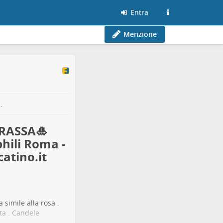
Entra
Menzione
.
GRASSA🎍
hili Roma -
atino.it
 simile alla rosa .
ta . Candele