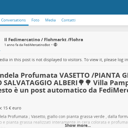
Conversations
Foto
Media
Contatti
Il Fedimercatino / Flohmarkt /Flohra
•
1 anno fa da FediMercatinoBot
dia in this post is not displayed to visitors. To view it, please log in
Candela Profumata VASETTO /PIANTA 
 SALVATAGGIO ALBERI🌳🌳 Villa Pamp
sto è un post automatico da FediMerc
:
15 € euro
ndela Profumata ; Vasetto, giallo con pianta grassa verde , dalla forma
o e pianta grassa realizzati interamente in cera colorata e profuma
Show more...
iche