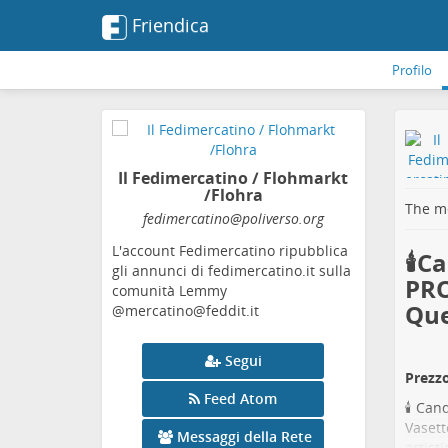
Friendica
Profilo
Il Fedimercatino / Flohmarkt
/Flohra
The me
fedimercatino
@poliverso
.org
L'account Fedimercatino ripubblica
🕯️
gli annunci di fedimercatino.it sulla
PRO
comunità Lemmy
Que
@mercatino@feddit.it
Segui
Prezzo
Feed Atom
🕯️ Ca
Vasett
Messaggi della Rete
artist