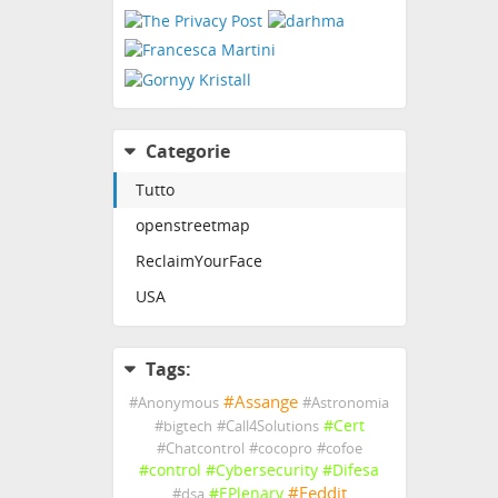
Categorie
Tutto
openstreetmap
ReclaimYourFace
USA
Tags:
#
Assange
#
Anonymous
#
Astronomia
#
Cert
#
bigtech
#
Call4Solutions
#
Chatcontrol
#
cocopro
#
cofoe
#
control
#
Cybersecurity
#
Difesa
#
Feddit
#
EPlenary
#
dsa