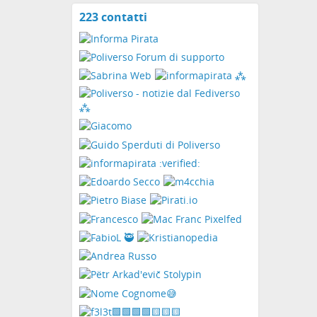
223 contatti
Visualizza
i
contatti