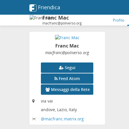
Friendica
Franc Mac
Profilo
macfranc@poliverso.org
Franc Mac
macfranc
@poliverso
.org
Segui
Feed Atom
Messaggi della Rete
via vai
andove, Lazio, Italy
@macfranc:matrix
.org