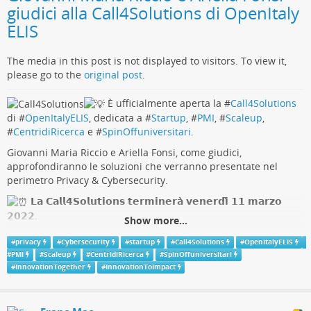
giudici alla Call4Solutions di OpenItaly
ELIS
The media in this post is not displayed to visitors. To view it,
please go to the
original post
.
È ufficialmente aperta la #
Call4Solutions
di #
OpenItalyELIS
, dedicata a #
Startup
, #
PMI
, #
Scaleup
,
#
CentridiRicerca
e #
SpinOffuniversitari
.
Giovanni Maria Riccio e Ariella Fonsi, come giudici,
approfondiranno le soluzioni che verranno presentate nel
perimetro Privacy & Cybersecurity.
𝗟𝗮 𝗖𝗮𝗹𝗹𝟰𝗦𝗼𝗹𝘂𝘁𝗶𝗼𝗻𝘀 𝘁𝗲𝗿𝗺𝗶𝗻𝗲𝗿𝗮̀ 𝘃𝗲𝗻𝗲𝗿𝗱𝗶̀ 𝟭𝟭 𝗺𝗮𝗿𝘇𝗼
𝟮𝟬𝟮𝟮.
Show more...
Per conoscere meglio i requisiti e/o candidarsi
open-
#
privacy
#
Cybersecurity
#
startup
#
Call4Solutions
#
OpenItalyELIS
italy.elis.org/it/page/st…
#
PMI
#
Scaleup
#
CentridiRicerca
#
SpinOffuniversitari
#
InnovationTogether
#
InnovationToImpact
#
OpenItalyELIS
#
InnovationTogether
#
InnovationToImpact
#
privacy
#
cybersecurity
L'articolo
Giovanni Maria Riccio e Ariella Fonsi giudici alla