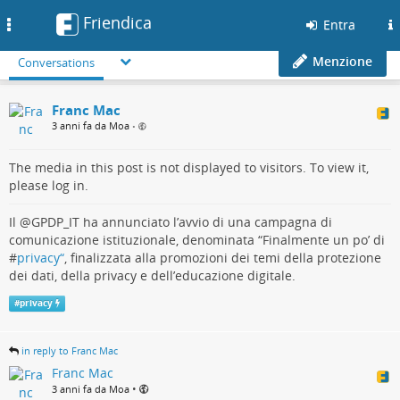
Friendica
Toggle
Entra
navigation
Menzione
Conversations
Franc Mac
3 anni fa da Moa
•
The media in this post is not displayed to visitors. To view it,
please log in.
Il @GPDP_IT ha annunciato l’avvio di una campagna di
comunicazione istituzionale, denominata “Finalmente un po’ di
#
privacy“
, finalizzata alla promozioni dei temi della protezione
dei dati, della privacy e dell’educazione digitale.
#
privacy
in reply to Franc Mac
Franc Mac
•
3 anni fa da Moa