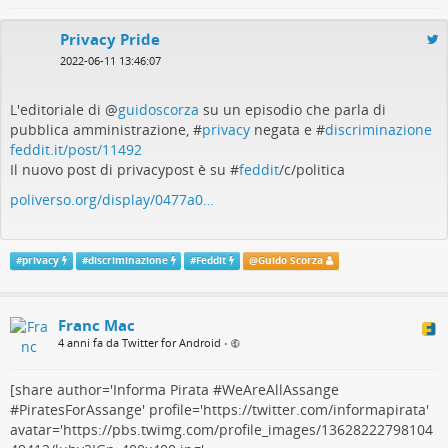
Privacy Pride
2022-06-11 13:46:07
L'editoriale di
@
guidoscorza
su un episodio che parla di
pubblica amministrazione, #
privacy
negata e #
discriminazione
feddit.it/post/11492
Il nuovo post di privacypost è su #
feddit
/c/politica
poliverso.org/display/0477a0…
#
privacy
#
discriminazione
#
Feddit
@
Guido Scorza
Franc Mac
4 anni fa da Twitter for Android
•
[share author='Informa Pirata #WeAreAllAssange
#PiratesForAssange' profile='https://twitter.com/informapirata'
avatar='https://pbs.twimg.com/profile_images/13628222798104