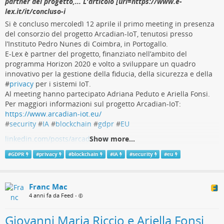
partner del progetto,... L'articolo [url=https://www.e-
lex.it/it/concluso-i
Si è concluso mercoledì 12 aprile il primo meeting in presenza
del consorzio del progetto Arcadian-IoT, tenutosi presso
l’Instituto Pedro Nunes di Coimbra, in Portogallo.
E-Lex è partner del progetto, finanziato nell’ambito del
programma Horizon 2020 e volto a sviluppare un quadro
innovativo per la gestione della fiducia, della sicurezza e della
#
privacy
per i sistemi IoT.
Al meeting hanno partecipato Adriana Peduto e Ariella Fonsi.
Per maggiori informazioni sul progetto Arcadian-IoT:
https://www.arcadian-iot.eu/
#
security
#
IA
#
blockchain
#
gdpr
#
EU
linkedin.com/posts/arcadian-io…
Show more...
L'articolo
Concluso il primo meeting in presenza del consorzio
#
GDPR
#
privacy
#
blockchain
#
IA
#
security
#
eu
del progetto Arcadian-IoT
proviene da
E-Lex
.
Franc Mac
4 anni fa da Feed
•
Giovanni Maria Riccio e Ariella Fonsi