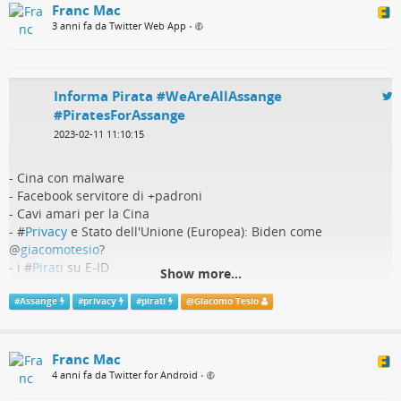
Franc Mac
3 anni fa da Twitter Web App
•
Informa Pirata #WeAreAllAssange
#PiratesForAssange
2023-02-11 11:10:15
- Cina con malware
- Facebook servitore di +padroni
- Cavi amari per la Cina
- #
Privacy
e Stato dell'Unione (Europea): Biden come
@
giacomotesio
?
- i #
Pirati
su E-ID
Show more...
- Dati personali + ISEE = niente paywall. Le buone intenzioni e
la privacy
#
Assange
#
privacy
#
pirati
@
Giacomo Tesio
- Carnevale per #
Assange
Buon week end!
Franc Mac
4 anni fa da Twitter for Android
•