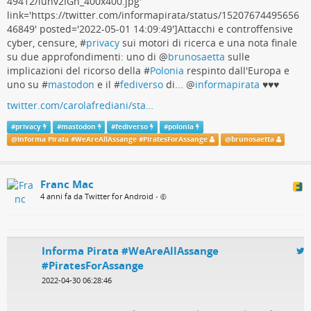
49412/luhv2IGn_400x400.jpg'
link='https://twitter.com/informapirata/status/15207674495656
46849' posted='2022-05-01 14:09:49']Attacchi e controffensive
cyber, censure, #
privacy
sui motori di ricerca e una nota finale
su due approfondimenti: uno di
@
brunosaetta
sulle
implicazioni del ricorso della #
Polonia
respinto dall'Europa e
uno su #
mastodon
e il #
fediverso
di...
@
informapirata
♥️♥️♥️
twitter.com/carolafrediani/sta…
#
privacy
#
mastodon
#
fediverso
#
polonia
@
Informa Pirata #WeAreAllAssange #PiratesForAssange
@
brunosaetta
Franc Mac
4 anni fa da Twitter for Android
•
Informa Pirata #WeAreAllAssange
#PiratesForAssange
2022-04-30 06:28:46