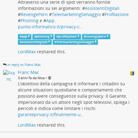
Attraverso una serie di spot verranno fornite
informazioni su sei argomenti: #
AssistentiDigitali
#
RevengePorn
#
TelemarketingSelvaggio
#
Profilazione
#
Phishing
e #
App
.
punto-informatico.it/privacy-c…
#
app
#
phishing
#
profilazione
#
revengeporn
#
AssistentiDigitali
#
TelemarketingSelvaggio
LordMax
reshared this.
in reply to Franc Mac
Franc Mac
•
3 anni fa da Moa
L’obiettivo della campagna è informare i cittadini su
alcune situazioni quotidiane e comportamenti che
possono avere conseguenze sulla privacy. Il Garante,
impersonato da un attore negli spot televisivi, spiega i
pericoli e indica come limitare i rischi.
garanteprivacy.it/finalmente-u…
LordMax
reshared this.