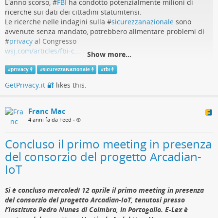
L'anno scorso, #
FBI
ha condotto potenzialmente milioni di
ricerche sui dati dei cittadini statunitensi.
Le ricerche nelle indagini sulla #
sicurezzanazionale
sono
avvenute senza mandato, potrebbero alimentare problemi di
#
privacy
al Congresso
wsj.com/articles/fbi-c…
Show more...
#
privacy
#
sicurezzaNazionale
#
fbi
GetPrivacy.it 🔐
likes this.
Franc Mac
4 anni fa da Feed
•
Concluso il primo meeting in presenza
del consorzio del progetto Arcadian-
IoT
Si è concluso mercoledì 12 aprile il primo meeting in presenza
del consorzio del progetto Arcadian-IoT, tenutosi presso
l’Instituto Pedro Nunes di Coimbra, in Portogallo. E-Lex è