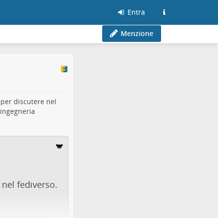
Entra
Menzione
per discutere nel
ingegneria
nel fediverso.
 non riuscire a