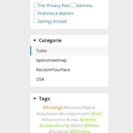
Se se
1)
@f
2)
@s
3)
@a
a chi
4)
@b
5)
@f
Categorie
6)
@l
Tutto
lanc
7)
@p
openstreetmap
8)
@t
terre
ReclaimYourFace
9)
@i
USA
inge
10)
@
11)
@
Tags:
12)
@
#
Assange
Se l'
#
AssistentiDigitali
segu
#
Cert
#
blockchain
#
buongiornissimi
#
control
#
Chatcontrol
#
cofoe
PS
#
Cybersecurity
#
Difesa
#
DDoS
#
EPlenary
#
ElonMusk