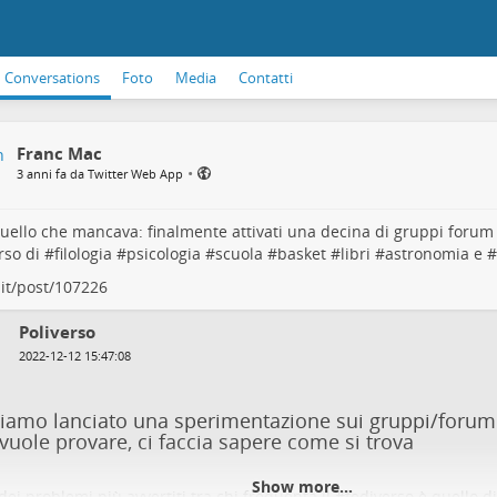
Conversations
Foto
Media
Contatti
Franc Mac
•
3 anni fa da Twitter Web App
uello che mancava: finalmente attivati una decina di gruppi forum 
rso di #
filologia
#
psicologia
#
scuola
#
basket
#
libri
#
astronomia
e #
.it/post/107226
Poliverso
2022-12-12 15:47:08
iamo lanciato una sperimentazione sui gruppi/forum 
vuole provare, ci faccia sapere come si trova
Show more...
ei problemi più avvertiti tra chi frequenta il #fediverso è quello di