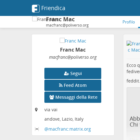
Friendica
Franc Mac
Profilo
macfranc@poliverso.org
Franc Mac
macfranc
@poliverso
.org
Ecco q
fedive
Segui
feddit
Feed Atom
Messaggi della Rete
via vai
Abb
andove, Lazio, Italy
Chi 
@macfranc:matrix
.org
Uno d