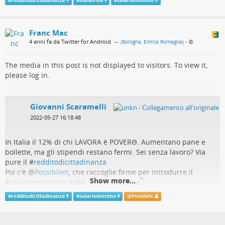
#
redditodicittadinanza
#
ItaliaViva
#
salariominimo
Franc Mac
4 anni fa da Twitter for Android
— (
Bologna, Emilia Romagna
)
•
The media in this post is not displayed to visitors. To view it,
please log in.
Giovanni Scaramelli
2022-05-27 16:18:48
In Italia il 12% di chi LAVORA è POVERƏ. Aumentano pane e
bollette, ma gli stipendi restano fermi. Sei senza lavoro? Via
pure il #
redditodicittadinanza
Poi c'è
@
PossibileIt
, che raccoglie firme per introdurre il
Show more...
#
salariominimo
in Italia. Firmiamo tuttə👇
bit.ly/salariominimof…
#
redditodicittadinanza
#
salariominimo
@
Possibile