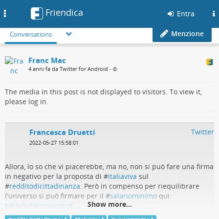
Friendica
Toggle
Entra
navigation
Menzione
Conversations
Franc Mac
4 anni fa da Twitter for Android
•
The media in this post is not displayed to visitors. To view it,
please log in.
Francesca Druetti
Twitter
2022-05-27 15:58:01
Allora, lo so che vi piacerebbe, ma no, non si può fare una firma
in negativo per la proposta di #
italiaviva
sul
#
redditodicittadinanza
. Però in compenso per riequilibrare
l'universo si può firmare per il #
salariominimo
qui:
Show more...
bit.ly/salariominimof…