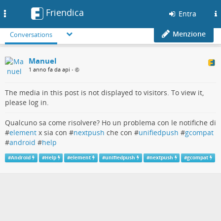
Friendica
Toggle
Entra
navigation
Menzione
Conversations
Manuel
1 anno fa da api
•
The media in this post is not displayed to visitors. To view it,
please log in.
Qualcuno sa come risolvere? Ho un problema con le notifiche di
#
element
x sia con #
nextpush
che con #
unifiedpush
#
gcompat
#
android
#
help
#
Android
#
Help
#
element
#
unifiedpush
#
nextpush
#
gcompat