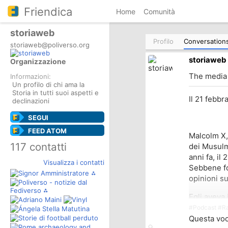
Friendica
Home
Comunità
storiaweb
Profilo
Conversation
storiaweb@poliverso.org
storiaweb
Organizzazione
The media i
Informazioni:
Un profilo di chi ama la
Storia in tutti suoi aspetti e
Il 21 febbr
declinazioni
SEGUI
FEED ATOM
Malcolm X, 
117 contatti
dei Musulma
anni fa, il
Visualizza i contatti
Sebbene fo
opinioni su
Egli aveva 
volontà di 
#
Podcast
#
R
Questa voce
Durante un 
Collegamento