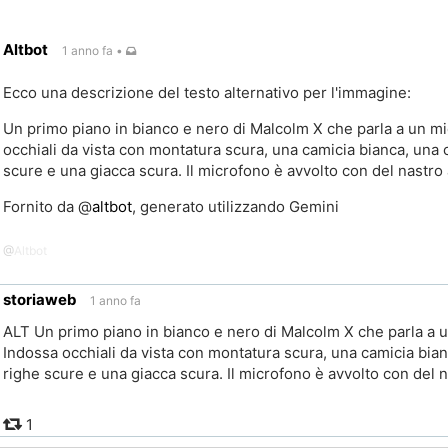
a che mostravano uno spirito di unità e fratellanza" che cambiò 
Altbot
1 anno fa
•
l'eredità di Malcolm X rimangono complesse e controverse anche
tura scomparsa.
Ecco una descrizione del testo alternativo per l'immagine:
 di più, ascolta l'episodio del #
podcast
#
lastoriaingiallo
di #
rai
Un primo piano in bianco e nero di Malcolm X che parla a un m
occhiali da vista con montatura scura, una camicia bianca, una c
nd.it/audio/2024/01/…
scure e una giacca scura. Il microfono è avvolto con del nastro
Fornito da
@
altbot
, generato utilizzando Gemini
nd.it/audio/2024/01/…
@
Altbot
amento
inale
storiaweb
1 anno fa
ALT Un primo piano in bianco e nero di Malcolm X che parla a 
Indossa occhiali da vista con montatura scura, una camicia bian
righe scure e una giacca scura. Il microfono è avvolto con del 
amento
inale
1