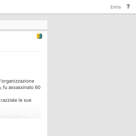
Gu
Entra
e
do
ll'organizzazione
a, fu assassinato 60
razziale le sue
 indicando una
 suoi geni".
da ogni parte di