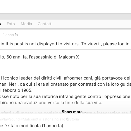
s
Foto
Media
Contatti
1 anno fa
n this post is not displayed to visitors. To view it, please log in.
aio, 60 anni fa, l'assassinio di Malcom X
l'iconico leader dei diritti civili afroamericani, già portavoce de
ni Neri, da cui si era allontanato per contrasti con la loro guid
 21 febbraio 1965.
sse noto per la sua retorica intransigente contro l'oppressione 
birono una evoluzione verso la fine della sua vita.
Show more...
infatti sviluppato una posizione più moderata e integrazionista,
"accettare un uomo sulla base delle sue azioni piuttosto che dei
aiPlaySound
#
MalcomX
#
lastoriaingiallo
@
Storia
 è stata modificata (
1 anno fa
)
viaggio alla Mecca, vide "pellegrini di tutti i colori provenienti 