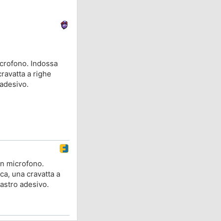
la sua prospettiva.
 60 anni dopo la
playsound
icrofono. Indossa
ravatta a righe
 adesivo.
un microfono.
ca, una cravatta a
nastro adesivo.