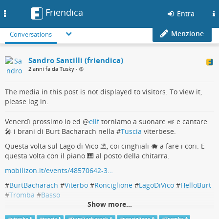
Friendica
Toggle
Entra
navigation
Menzione
Conversations
Sandro Santilli (friendica)
2 anni fa da Tusky
•
The media in this post is not displayed to visitors. To view it,
please log in.
Venerdì prossimo io ed
@
elif
torniamo a suonare 🎺 e cantare
🎤 i brani di Burt Bacharach nella #
Tuscia
viterbese.
Questa volta sul Lago di Vico ⛱️, coi cinghiali 🐗 a fare i cori. E
questa volta con il piano 🎹 al posto della chitarra.
mobilizon.it/events/48570642-3…
#
BurtBacharach
#
Viterbo
#
Ronciglione
#
LagoDiVico
#
HelloBurt
#
Tromba
#
Basso
Show more...
Hello, Burt!