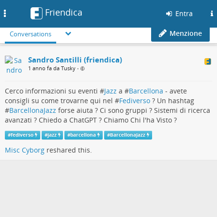
Friendica
Toggle
Entra
navigation
Menzione
Conversations
Sandro Santilli (friendica)
1 anno fa da Tusky
•
Cerco informazioni su eventi #
Jazz
a #
Barcellona
- avete
consigli su come trovarne qui nel #
Fediverso
? Un hashtag
#
BarcellonaJazz
forse aiuta ? Ci sono gruppi ? Sistemi di ricerca
avanzati ? Chiedo a ChatGPT ? Chiamo Chi l'ha Visto ?
#
fediverso
#
jazz
#
barcellona
#
BarcellonaJazz
Misc Cyborg
reshared this.