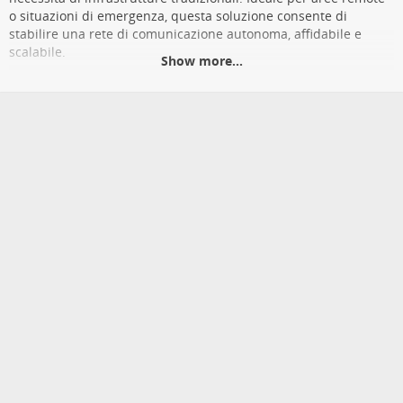
o situazioni di emergenza, questa soluzione consente di
stabilire una rete di comunicazione autonoma, affidabile e
scalabile.
Show more...
La tecnologia LoRa garantisce una copertura ampia e una
bassa potenza di trasmissione, rendendo possibile la
comunicazione anche in condizioni di segnale debole.
laurignano.com/press/mesh-netw…
Posted on 26 Febbraio 2026 by Tux
[Note] Mesh Networks e Antenne Heltec: una
Soluzione Affidabile per le Reti Wireless con
Segnale Radio – Voi siete qui
Mesh Networks e Antenne Heltec: una Soluzione Affidabile per le Reti
Wireless con Segnale Radio – Voi siete qui'
publisher_name='laurignano.com'
publisher_url='https://laurignano.com']
laurignano.com