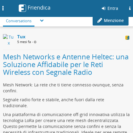
Friendica
Toggle
Entra
navigation
Menzione
Conversations
Tux
5 mesi fa
•
Mesh Networks e Antenne Heltec: una
Soluzione Affidabile per le Reti
Wireless con Segnale Radio
Mesh Network: La rete che ti tiene connesso ovunque, senza
confini.
Segnale radio forte e stabile, anche fuori dalla rete
tradizionale.
Una piattaforma di comunicazione off-grid innovativa utilizza la
tecnologia LoRa per creare una rete mesh decentralizzata.
Questo permette la comunicazione senza confini e senza la
necessità di infrastrutture tradizionali. Ideale per aree remote