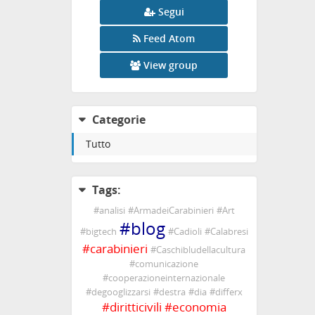
Segui
Feed Atom
View group
Categorie
Tutto
Tags:
#
analisi
#
ArmadeiCarabinieri
#
Art
#
blog
#
bigtech
#
Cadioli
#
Calabresi
#
carabinieri
#
Caschibludellacultura
#
comunicazione
#
cooperazioneinternazionale
#
degooglizzarsi
#
destra
#
dia
#
differx
#
diritticivili
#
economia