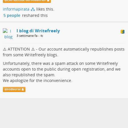
@
Che succede nel Fediverso?
allertare gli amministratori delle nostre istanze, dal momento
informapirata ⁂
likes this.
che Writefreely non presenta strumenti di amministrazione che
5 people
reshared this
consentano agli admin di monitorare puntualmente le attività
degli utenti
I blog di Writefreely
3 settimane fa
•
⚠️ ATTENTION ⚠️ - Our account automatically republishes posts
from some Writefreely blogs.
Unfortunately, there was a spam attack on some Writefreely
accounts open to the public during open registration, and we
also republished the spam.
We apologize for the inconvenience.
@
Fediverse