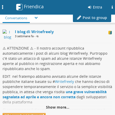
Friendica
Toggle
Entra
navigation
Post to group
Conversations
I blog di Writefreely
3 settimane fa
•
⚠️ ATTENZIONE ⚠️ - Il nostro account ripubblica
automaticamente i post di alcuni blog Writefreely. Purtroppo
c'è stato un attacco di spam ad alcune istanze Writefreely
aperte al pubblico in registrazione aperta e noi abbiamo
ripubblicato anche lo spam.
EDIT: nel fratempo abbiamo avvisato alcune delle istanze
pubbliche italiane basate su #
Writefreely
che hanno deciso di
sospendere temporaneamente il servizio o la semplice visibilità
pubblica, in attesa che venga risolta
una grave vulnerabilità
segnalata ad aprile e ancora non corretta
dagli sviluppatori
della piattaforma
Show more...
Ci scusiamo per il disagio arrecato dal nostro account, ma è
stato proprio grazie a questo disagio che siamo riusciti ad