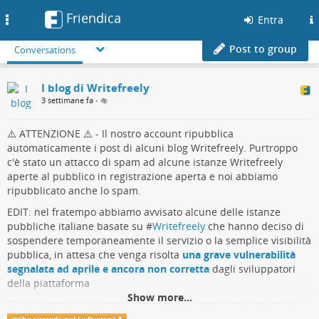
Friendica
Toggle
Entra
navigation
Post to group
Conversations
I blog di Writefreely
3 settimane fa
•
⚠️ ATTENZIONE ⚠️ - Il nostro account ripubblica
automaticamente i post di alcuni blog Writefreely. Purtroppo
c'è stato un attacco di spam ad alcune istanze Writefreely
aperte al pubblico in registrazione aperta e noi abbiamo
ripubblicato anche lo spam.
EDIT: nel fratempo abbiamo avvisato alcune delle istanze
pubbliche italiane basate su #
Writefreely
che hanno deciso di
sospendere temporaneamente il servizio o la semplice visibilità
pubblica, in attesa che venga risolta
una grave vulnerabilità
segnalata ad aprile e ancora non corretta
dagli sviluppatori
della piattaforma
Show more...
Ci scusiamo per il disagio arrecato dal nostro account, ma è
stato proprio grazie a questo disagio che siamo riusciti ad