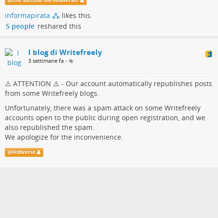
@
Che succede nel Fediverso?
allertare gli amministratori delle nostre istanze, dal momento
informapirata ⁂
likes this.
che Writefreely non presenta strumenti di amministrazione che
5 people
reshared this
consentano agli admin di monitorare puntualmente le attività
degli utenti
I blog di Writefreely
3 settimane fa
•
⚠️ ATTENTION ⚠️ - Our account automatically republishes posts
from some Writefreely blogs.
Unfortunately, there was a spam attack on some Writefreely
accounts open to the public during open registration, and we
also republished the spam.
We apologize for the inconvenience.
@
Fediverse