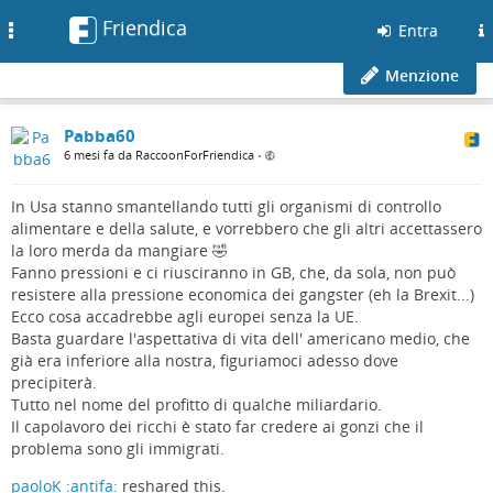
Friendica
Toggle
Entra
navigation
Menzione
Pabba60
6 mesi fa da RaccoonForFriendica
•
In Usa stanno smantellando tutti gli organismi di controllo
alimentare e della salute, e vorrebbero che gli altri accettassero
la loro merda da mangiare 🤣
Fanno pressioni e ci riusciranno in GB, che, da sola, non può
resistere alla pressione economica dei gangster (eh la Brexit...)
Ecco cosa accadrebbe agli europei senza la UE.
Basta guardare l'aspettativa di vita dell' americano medio, che
già era inferiore alla nostra, figuriamoci adesso dove
precipiterà.
Tutto nel nome del profitto di qualche miliardario.
Il capolavoro dei ricchi è stato far credere ai gonzi che il
problema sono gli immigrati.
paoloK :antifa:
reshared this.