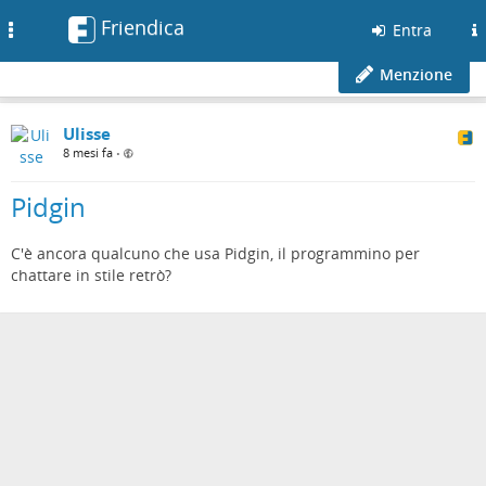
Friendica
Toggle
Entra
navigation
Menzione
Ulisse
8 mesi fa
•
Pidgin
C'è ancora qualcuno che usa Pidgin, il programmino per
chattare in stile retrò?