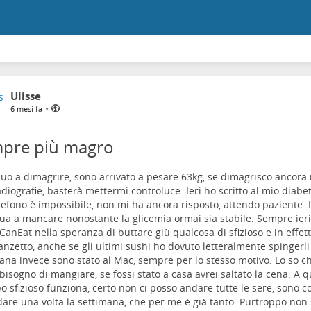
Ulisse
•
6 mesi fa
pre più magro
uo a dimagrire, sono arrivato a pesare 63kg, se dimagrisco ancora
adiografie, basterà mettermi controluce. Ieri ho scritto al mio diabe
lefono è impossibile, non mi ha ancora risposto, attendo paziente. I
ua a mancare nonostante la glicemia ormai sia stabile. Sempre ieri
CanEat nella speranza di buttare giù qualcosa di sfizioso e in effett
anzetto, anche se gli ultimi sushi ho dovuto letteralmente spingerli
ana invece sono stato al Mac, sempre per lo stesso motivo. Lo so c
bisogno di mangiare, se fossi stato a casa avrei saltato la cena. A 
bo sfizioso funziona, certo non ci posso andare tutte le sere, sono co
are una volta la settimana, che per me è già tanto. Purtroppo no