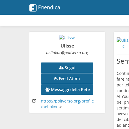
Friendica
Ulisse
heliokor
@poliverso
.org
Sem
Segui
Contin
Feed Atom
fare r
per te
Messaggi della Rete
contin
AllYou
https:
/
/poliverso
.org
/profile
bel pr
/heliokor
✔
settim
avevo 
del ci
ad and