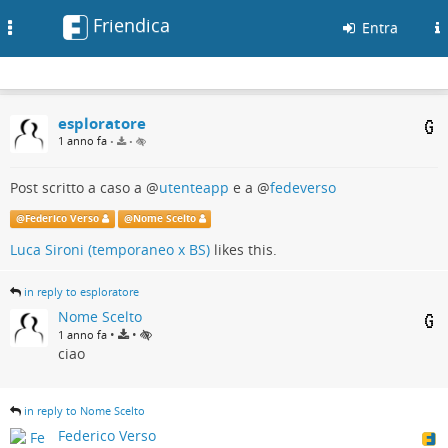
Friendica
Toggle
Entra
navigation
esploratore
1 anno fa
•
•
Post scritto a caso a
@
utenteapp
e a
@
fedeverso
@
Federico Verso
@
Nome Scelto
Luca Sironi (temporaneo x BS)
likes this.
in reply to esploratore
Nome Scelto
•
•
1 anno fa
ciao
in reply to Nome Scelto
Federico Verso