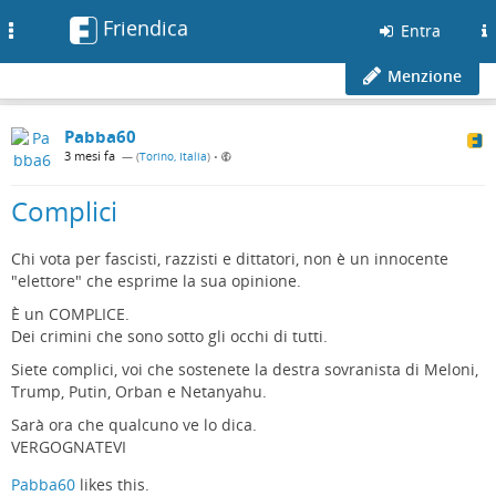
Friendica
Toggle
Entra
navigation
Menzione
Pabba60
3 mesi fa
— (
Torino, Italia
)
•
Complici
Chi vota per fascisti, razzisti e dittatori, non è un innocente
"elettore" che esprime la sua opinione.
È un COMPLICE.
Dei crimini che sono sotto gli occhi di tutti.
Siete complici, voi che sostenete la destra sovranista di Meloni,
Trump, Putin, Orban e Netanyahu.
Sarà ora che qualcuno ve lo dica.
VERGOGNATEVI
Pabba60
likes this.