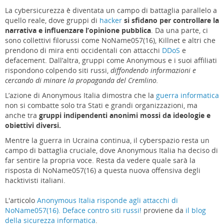
La cybersicurezza è diventata un campo di battaglia parallelo a
quello reale, dove gruppi di
hacker
si sfidano per controllare la
narrativa e influenzare l’opinione pubblica
. Da una parte, ci
sono collettivi filorussi come NoName057(16), Killnet e altri che
prendono di mira enti occidentali con attacchi
DDoS
e
defacement. Dall’altra, gruppi come Anonymous e i suoi affiliati
rispondono colpendo siti russi,
diffondendo informazioni e
cercando di minare la propaganda del Cremlino.
L’azione di Anonymous Italia dimostra che la
guerra informatica
non si combatte solo tra Stati e grandi organizzazioni, ma
anche tra
gruppi indipendenti anonimi mossi da ideologie e
obiettivi diversi.
Mentre la guerra in Ucraina continua, il cyberspazio resta un
campo di battaglia cruciale, dove Anonymous Italia ha deciso di
far sentire la propria voce. Resta da vedere quale sarà la
risposta di NoName057(16) a questa nuova offensiva degli
hacktivisti italiani.
L'articolo
Anonymous Italia risponde agli attacchi di
NoName057(16). Deface contro siti russi!
proviene da
il blog
della sicurezza informatica
.