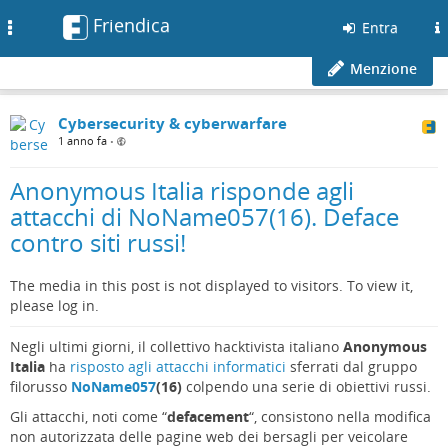
Friendica
Toggle
Entra
navigation
Menzione
Cybersecurity & cyberwarfare
1 anno fa
•
Anonymous Italia risponde agli
attacchi di NoName057(16). Deface
contro siti russi!
The media in this post is not displayed to visitors. To view it,
please log in.
Negli ultimi giorni, il collettivo hacktivista italiano
Anonymous
Italia
ha
risposto agli attacchi informatici
sferrati dal gruppo
filorusso
NoName057
(16)
colpendo una serie di obiettivi russi.
Gli attacchi, noti come “
defacement
“, consistono nella modifica
non autorizzata delle pagine web dei bersagli per veicolare