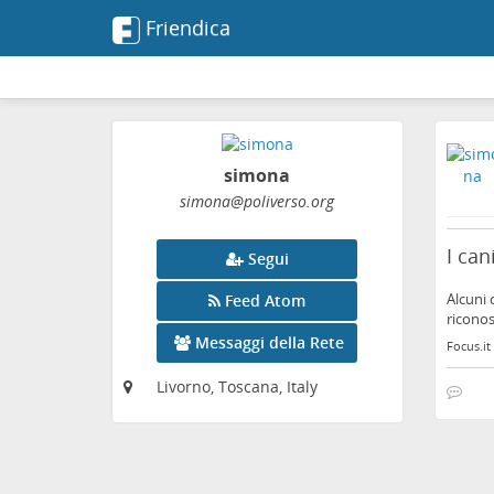
Friendica
simona
simona
@poliverso
.org
I can
Segui
Alcuni 
Feed Atom
riconos
Messaggi della Rete
Focus.it
Livorno, Toscana, Italy