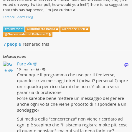
voted on every Twitter poll, how would you feel?(There is no suggestion
that this has happened, I'm just curious a…
Terence Eden’s Blog
#
fediverso
@
Humberto Rocha
@
Terence Eden
@
Che succede nel Fediverso?
7 people
reshared this
Unknown parent
Pare 🚲 🌞
•
•
10 mesi fa
Comunque il programma che uso per il fediverso,
quando scrivo messaggi diretti (privati? personali?) apre
un riquadro per ricordarmi che non c'è alcuna vera
garanzia di protezione.
Forse sarebbe bene mettere un messaggio del genere
anche ogni volta che viene proposto di rispondere a un
sondaggio?
Sui media della "concorrenza" non viene ricordato ad
ogni piè sospinto che "il sistema registra molte più cose
di quanto pensiate", ma qui val la pena farlo, no?