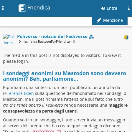
Friendica
Toggle
Entra
navigation
Menzione
Poliverso - notizie dal Fediverso ⁂
10 mesi fa da RaccoonForFriendica
•
The media in this post is not displayed to visitors. To view it,
please log in.
I sondaggi anonimi su Mastodon sono davvero
anonimi? Beh, parliamone...
Riportiamo una sintesi di un post pubblicato un anno fa da
@
Terence Eden
sulla questione dell'anonimato nei sondaggi di
Mastodon, ma il post richiama l'attenzione sul fatto che
tutto
ciò che rende aperto il Fediverso
rende necessaria una
maggiore
consapevolezza da parte degli utenti
.
Quando voti in un sondaggio, il tuo server invia un messaggio
al server dell'utente che ha creato quel sondaggio dicendo:
"Sono l'utente
e desidero votare per l'opzione
@XXXX@YYY.ZZ