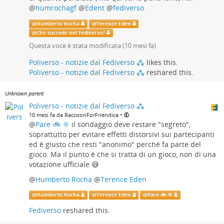
@
humrochagf
@
Edent
@
fediverso
@
Humberto Rocha
@
Terence Eden
@
Che succede nel Fediverso?
Questa voce è stata modificata (
10 mesi fa
)
Poliverso - notizie dal Fediverso ⁂
likes this.
Poliverso - notizie dal Fediverso ⁂
reshared this.
Unknown parent
Poliverso - notizie dal Fediverso ⁂
•
10 mesi fa da RaccoonForFriendica
@
Pare 🚲 🌞
il sondaggio deve restare "segreto",
soprattutto per evitare effetti distorsivi sui partecipanti
ed è giusto che resti "anonimo" perché fa parte del
gioco. Ma il punto è che si tratta di un gioco, non di una
votazione ufficiale 😅
@
Humberto Rocha
@
Terence Eden
@
Humberto Rocha
@
Terence Eden
@
Pare 🚲 🌞
Fediverso
reshared this.