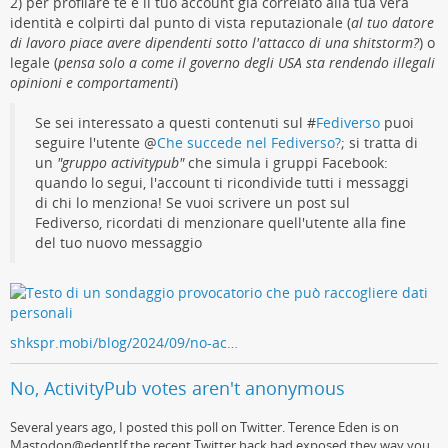
2) per profilare te e il tuo account già correlato alla tua vera
identità e colpirti dal punto di vista reputazionale (
al tuo datore
di lavoro piace avere dipendenti sotto l'attacco di una shitstorm?
) o
legale (
pensa solo a come il governo degli USA sta rendendo illegali
opinioni e comportamenti
)
Se sei interessato a questi contenuti sul #
Fediverso
puoi
seguire l'utente
@
Che succede nel Fediverso?
; si tratta di
un
"gruppo activitypub"
che simula i gruppi Facebook:
quando lo segui, l'account ti ricondivide tutti i messaggi
di chi lo menziona! Se vuoi scrivere un post sul
Fediverso, ricordati di menzionare quell'utente alla fine
del tuo nuovo messaggio
shkspr.mobi/blog/2024/09/no-ac…
No, ActivityPub votes aren't anonymous
Several years ago, I posted this poll on Twitter. Terence Eden is on
Mastodon@edentIf the recent Twitter hack had exposed they way you