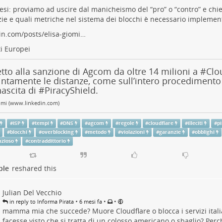
tesi: proviamo ad uscire dal manicheismo del “pro” o “contro” e chi
ie e quali metriche nel sistema dei blocchi è necessario implement
in.com/posts/elisa-giomi…
ti Europei
tto alla sanzione di Agcom da oltre 14 milioni a #Clo
ntamente le distanze, come sull’intero procedimento
nascita di #PiracyShield.
omi (www.linkedin.com)
#
ISP
#
tempi
#
DNS
#
agcom
#
regole
#
cloudflare
#
illeciti
#
pi
#
blocchi
#
overblocking
#
metodo
#
violazioni
#
garanzie
#
obblighi
nzioso
#
contraddittorio
ple
reshared this
Julian Del Vecchio
•
•
•
in reply to Informa Pirata
6 mesi fa
mamma mia che succede? Muore Cloudflare o blocca i servizi itali
facesse visto che si tratta di un colosso americano o sbaglio? Perc