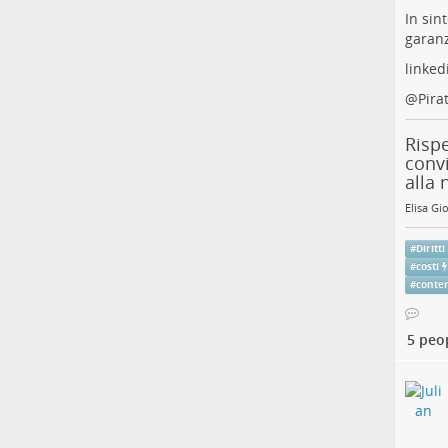
In sin
garanz
linked
@
Pira
Rispe
convi
alla 
Elisa Gi
#
Diritti
#
costi
#
conte
5 peo