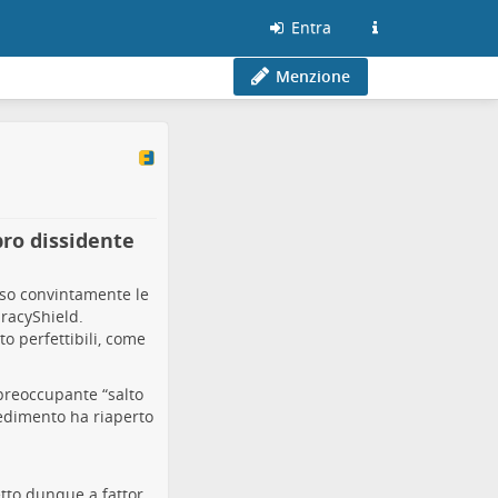
Entra
Menzione
bro dissidente
so convintamente le
iracyShield
.
to perfettibili, come
preoccupante “salto
vedimento ha riaperto
etto dunque a fattor