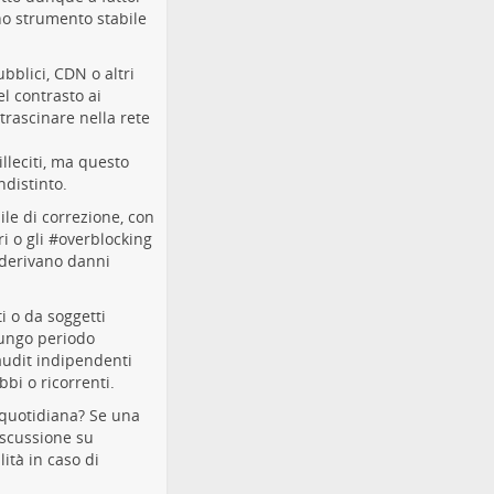
no strumento stabile
bblici, CDN o altri
el contrasto ai
trascinare nella rete
lleciti, ma questo
ndistinto.
le di correzione, con
i o gli #
overblocking
derivano danni
ti
o da soggetti
lungo periodo
audit
indipendenti
bi o ricorrenti.
à quotidiana? Se una
iscussione su
lità in caso di