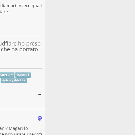
ediamoci invece quali
are...
udflare ho preso
 che ha portato
rateria
#
audit
#
piracyshield
ani? Magari lo
hè non usare i servizi