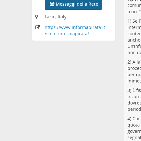
Messaggi della Rete
comune
o un #
Lazio, Italy
1) Se 
interm
https:
/
/www
.informapirata
.it
conten
/chi-e-informapirata
/
anche 
Un’inf
non do
2) All
procedu
per qu
immedi
3) È f
incari
dovreb
period
4) Chi
quota 
govern
segnal