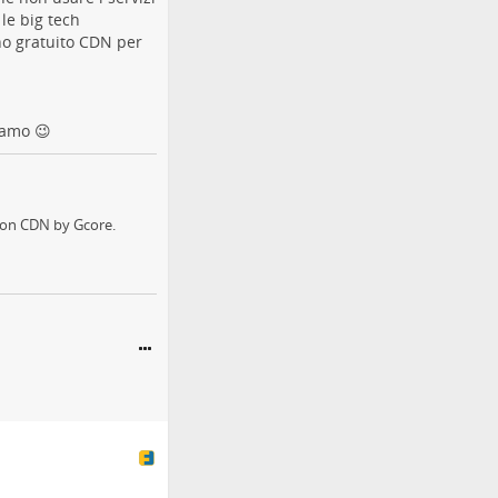
le big tech
ano gratuito CDN per
siamo 😉
tion CDN by Gcore.