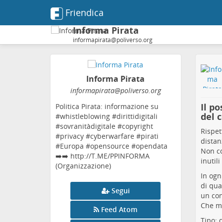
Friendica
Informa Pirata
informapirata@poliverso.org
Informa Pirata
informapirata
@poliverso
.org
Il p
Politica Pirata: informazione su
del 
#whistleblowing #dirittidigitali
#sovranitàdigitale #copyright
Rispet
#privacy #cyberwarfare #pirati
distan
#Europa #opensource #opendata
Non co
➡️➡️ http://T.ME/PPINFORMA
inutili
(Organizzazione)
In ogni
di qua
Segui
un con
Che me
Feed Atom
Tipo: 