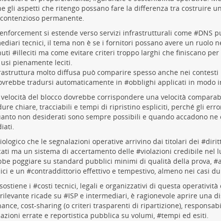
 gli aspetti che ritengo possano fare la differenza tra costruire u
contenzioso
permanente.
l’enforcement si estende verso servizi infrastrutturali come #
DNS
pu
ediari tecnici, il tema non è se i fornitori possano avere un ruolo n
uti #
illeciti
ma come evitare criteri troppo larghi che finiscano per 
usi pienamente leciti.
rastruttura molto diffusa può comparire spesso anche nei contesti i
vrebbe tradursi automaticamente in #
obblighi
applicati in modo i
a velocità del blocco dovrebbe corrispondere una velocità comparabi
re chiare, tracciabili e tempi di ripristino espliciti, perché gli error
anto non desiderati sono sempre possibili e quando accadono ne 
ati.
isiologico che le segnalazioni operative arrivino dai titolari dei #
dirit
cati ma un sistema di accertamento delle #
violazioni
credibile nel 
be poggiare su standard pubblici minimi di qualità della prova, #
ici e un #
contraddittorio
effettivo e tempestivo, almeno nei casi dub
 sostiene i #
costi
tecnici, legali e organizzativi di questa operativit
rilevante ricade su #
ISP
e intermediari, è ragionevole aprire una d
ance, cost-sharing (o criteri trasparenti di ripartizione), responsabi
azioni errate e reportistica pubblica su volumi, #
tempi
ed esiti.