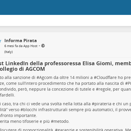
Informa Pirata
•
6 mesi fa da App Host
(
Italy
)
ost LinkedIn della professoressa Elisa Giomi, mem
collegio di AGCOM
to alla sanzione di #
Agcom
da oltre 14 milioni a #
Cloudflare
ho pre
ze, come sull’intero procedimento che ha portato alla nascita di #
P
ndivido, però, neppure la concezione di tutele e #
regole
, per quan
 fardelli.
 caso, tra chi ci vede una svolta nella lotta alla #
pirateria
e chi un 
lità” verso #
blocchi
infrastrutturali sempre più automatici, il prov
fronto importante.
rita meno tifoserie e più #
metodo
.
discutere di proporzionalità, #
garanzie
e sostenibilità operativa. M