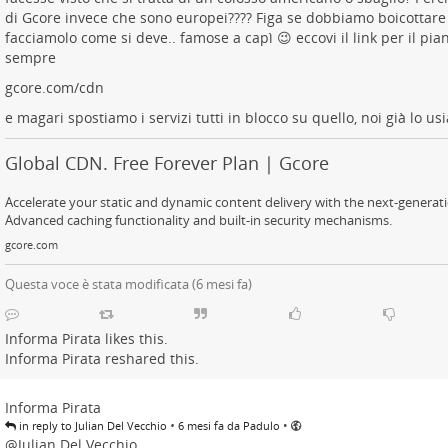
di Gcore invece che sono europei???? Figa se dobbiamo boicottare 
facciamolo come si deve.. famose a capì 😉 eccovi il link per il pi
sempre
gcore.com/cdn
e magari spostiamo i servizi tutti in blocco su quello, noi già lo u
Global CDN. Free Forever Plan | Gcore
Accelerate your static and dynamic content delivery with the next-genera
Advanced caching functionality and built-in security mechanisms.
gcore.com
Questa voce è stata modificata (
6 mesi fa
)
Informa Pirata
likes this.
Informa Pirata
reshared this.
Informa Pirata
•
•
in reply to Julian Del Vecchio
6 mesi fa da Padulo
@
Julian Del Vecchio