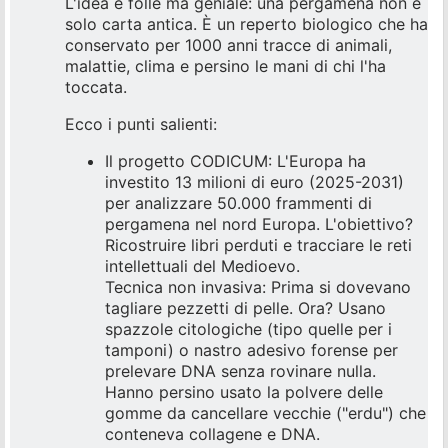
L'idea è folle ma geniale: una pergamena non è
solo carta antica. È un reperto biologico che ha
conservato per 1000 anni tracce di animali,
malattie, clima e persino le mani di chi l'ha
toccata.
Ecco i punti salienti:
Il progetto CODICUM: L'Europa ha
investito 13 milioni di euro (2025-2031)
per analizzare 50.000 frammenti di
pergamena nel nord Europa. L'obiettivo?
Ricostruire libri perduti e tracciare le reti
intellettuali del Medioevo.
Tecnica non invasiva: Prima si dovevano
tagliare pezzetti di pelle. Ora? Usano
spazzole citologiche (tipo quelle per i
tamponi) o nastro adesivo forense per
prelevare DNA senza rovinare nulla.
Hanno persino usato la polvere delle
gomme da cancellare vecchie ("erdu") che
conteneva collagene e DNA.