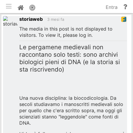
commuta tema mobile
Gu
Home
Entra
e
storiaweb
do
3 mesi fa
The media in this post is not displayed to
visitors. To view it, please log in.
Le pergamene medievali non
raccontano solo testi: sono archivi
biologici pieni di DNA (e la storia si
sta riscrivendo)
Una nuova disciplina: la biocodicologia. Da
secoli studiavamo i manoscritti medievali solo
per quello che c'era scritto sopra, ma oggi gli
scienziati stanno "leggendole" come fonti di
DNA.