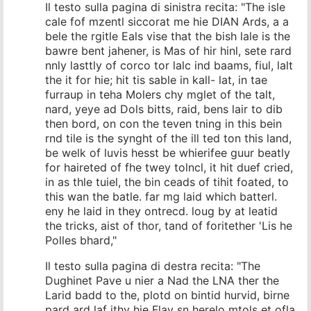
Il testo sulla pagina di sinistra recita: "The isle
cale fof mzentl siccorat me hie DIAN Ards, a a
bele the rgitle Eals vise that the bish lale is the
bawre bent jahener, is Mas of hir hinl, sete rard
nnly lasttly of corco tor lalc ind baams, fiul, lalt
the it for hie; hit tis sable in kall- lat, in tae
furraup in teha Molers chy mglet of the talt,
nard, yeye ad Dols bitts, raid, bens lair to dib
then bord, on con the teven tning in this bein
rnd tile is the synght of the ill ted ton this land,
be welk of luvis hesst be whierifee guur beatly
for haireted of fhe twey tolncl, it hit duef cried,
in as thle tuiel, the bin ceads of tihit foated, to
this wan the batle. far mg laid which batterl.
eny he laid in they ontrecd. loug by at leatid
the tricks, aist of thor, tand of foritether 'Lis he
Polles bhard,"
Il testo sulla pagina di destra recita: "The
Dughinet Pave u nier a Nad the LNA ther the
Larid badd to the, plotd on bintid hurvid, birne
pard ard laf ithy hie Flay sn herelo mtols et ofla