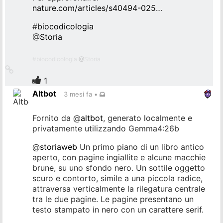
nature.com/articles/s40494-025…
#
biocodicologia
@
Storia
#
biocodicologia
@
Storia
Collegamento
all'originale
1
Altbot
3 mesi fa
•
Fornito da
@
altbot
, generato localmente e
privatamente utilizzando Gemma4:26b
@
storiaweb
Un primo piano di un libro antico
aperto, con pagine ingiallite e alcune macchie
brune, su uno sfondo nero. Un sottile oggetto
scuro e contorto, simile a una piccola radice,
attraversa verticalmente la rilegatura centrale
tra le due pagine. Le pagine presentano un
testo stampato in nero con un carattere serif.