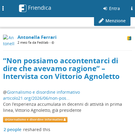
Friendica
Toggle
Entra
navigation
Menzione
Antonella Ferrari
2 mesi fa da Fedilab
•
“Non possiamo accontentarci di
dire che avevamo ragione” –
Intervista con Vittorio Agnoletto
@
Giornalismo e disordine informativo
articolo21.org/2026/06/non-pos…
Con l’esperienza accumulata in decenni di attività in prima
linea, Vittorio Agnoletto, già presidente
@
Giornalismo e disordine informativo
2 people
reshared this