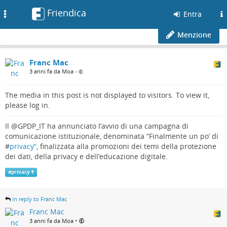
Friendica
Toggle
Entra
navigation
Menzione
Franc Mac
3 anni fa da Moa
•
The media in this post is not displayed to visitors. To view it,
please log in.
Il @GPDP_IT ha annunciato l’avvio di una campagna di
comunicazione istituzionale, denominata “Finalmente un po’ di
#
privacy“
, finalizzata alla promozioni dei temi della protezione
dei dati, della privacy e dell’educazione digitale.
#
privacy
in reply to Franc Mac
Franc Mac
•
3 anni fa da Moa