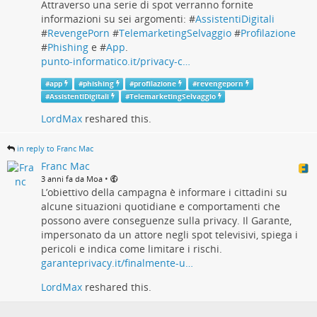
Attraverso una serie di spot verranno fornite
informazioni su sei argomenti: #
AssistentiDigitali
#
RevengePorn
#
TelemarketingSelvaggio
#
Profilazione
#
Phishing
e #
App
.
punto-informatico.it/privacy-c…
#
app
#
phishing
#
profilazione
#
revengeporn
#
AssistentiDigitali
#
TelemarketingSelvaggio
LordMax
reshared this.
in reply to Franc Mac
Franc Mac
•
3 anni fa da Moa
L’obiettivo della campagna è informare i cittadini su
alcune situazioni quotidiane e comportamenti che
possono avere conseguenze sulla privacy. Il Garante,
impersonato da un attore negli spot televisivi, spiega i
pericoli e indica come limitare i rischi.
garanteprivacy.it/finalmente-u…
LordMax
reshared this.