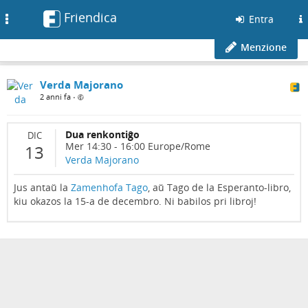
Friendica
Toggle
Entra
navigation
Menzione
Verda Majorano
2 anni fa
•
Dua renkontiĝo
DIC
Mer 14:30
-
16:00
Europe/Rome
13
Verda Majorano
Jus antaŭ la
Zamenhofa Tago
, aŭ Tago de la Esperanto-libro,
kiu okazos la 15-a de decembro. Ni babilos pri libroj!