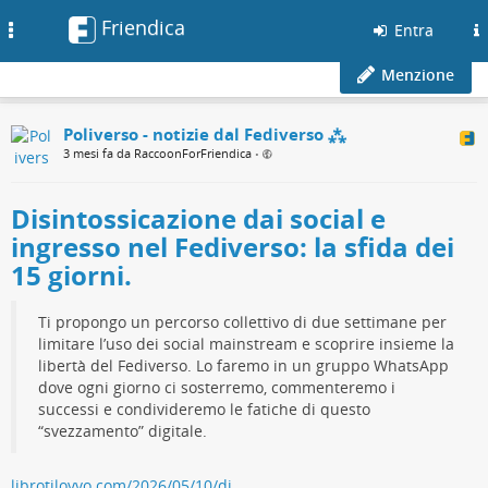
Friendica
Toggle
Entra
navigation
Menzione
Poliverso - notizie dal Fediverso ⁂
3 mesi fa da RaccoonForFriendica
•
Disintossicazione dai social e
ingresso nel Fediverso: la sfida dei
15 giorni.
Ti propongo un percorso collettivo di due settimane per
limitare l’uso dei social mainstream e scoprire insieme la
libertà del Fediverso. Lo faremo in un gruppo WhatsApp
dove ogni giorno ci sosterremo, commenteremo i
successi e condivideremo le fatiche di questo
“svezzamento” digitale.
librotilovvo.com/2026/05/10/di…