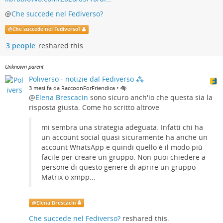
@
Che succede nel Fediverso?
@
Che succede nel Fediverso?
3 people
reshared this
Unknown parent
Poliverso - notizie dal Fediverso ⁂
•
3 mesi fa da RaccoonForFriendica
@
Elena Brescacin
sono sicuro anch'io che questa sia la
risposta giusta. Come ho scritto altrove
mi sembra una strategia adeguata. Infatti chi ha
un account social quasi sicuramente ha anche un
account WhatsApp e quindi quello è il modo più
facile per creare un gruppo. Non puoi chiedere a
persone di questo genere di aprire un gruppo
Matrix o xmpp...
@
Elena Brescacin
Che succede nel Fediverso?
reshared this.