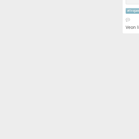
#
Troja
Veon
l