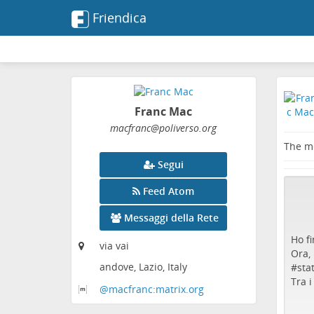
Friendica
Franc Mac
macfranc
@poliverso
.org
The me
Segui
Feed Atom
Messaggi della Rete
Ho f
via vai
Ora,
andove, Lazio, Italy
#
sta
Tra i
@macfranc:matrix
.org