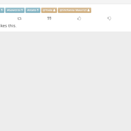
n
#
Governi
#
stato
@
Yoda
@
Stefania Maurizi
ikes this.