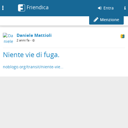
Friendica
Toggle
Entra
navigation
Menzione
Daniele Mattioli
2 anni fa
•
Niente vie di fuga.
noblogo.org/transit/niente-vie…