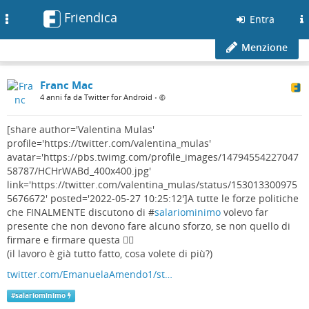
Friendica
Toggle
Entra
navigation
Menzione
Franc Mac
4 anni fa da Twitter for Android
•
[share author='Valentina Mulas'
profile='https://twitter.com/valentina_mulas'
avatar='https://pbs.twimg.com/profile_images/14794554227047
58787/HCHrWABd_400x400.jpg'
link='https://twitter.com/valentina_mulas/status/153013300975
5676672' posted='2022-05-27 10:25:12']A tutte le forze politiche
che FINALMENTE discutono di #
salariominimo
volevo far
presente che non devono fare alcuno sforzo, se non quello di
firmare e firmare questa 👇🏻
(il lavoro è già tutto fatto, cosa volete di più?)
twitter.com/EmanuelaAmendo1/st…
#
salariominimo