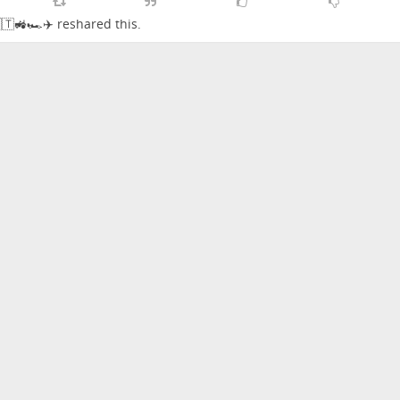
🇹🚜🏎️✈️
reshared this.