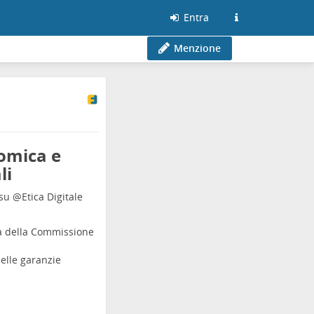
Entra
Menzione
nomica e
li
 su
@
Etica Digitale
ta della Commissione
elle garanzie