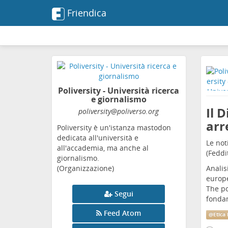
Friendica
Poliversity - Università ricerca
e giornalismo
Il 
poliversity
@poliverso
.org
arr
Poliversity è un'istanza mastodon
dedicata all'università e
Le not
all'accademia, ma anche al
(Feddi
giornalismo.
(Organizzazione)
Analis
europ
The po
Segui
fondam
Feed Atom
@
Etica 