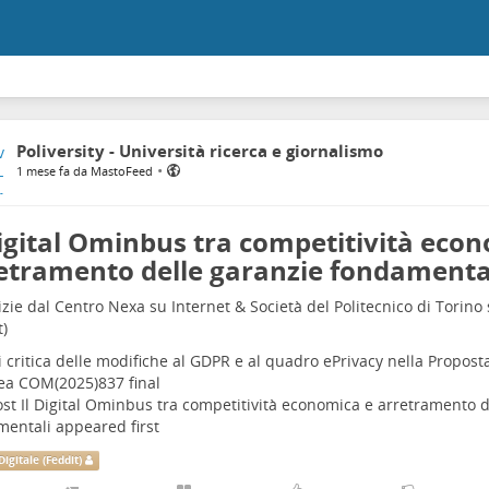
Poliversity - Università ricerca e giornalismo
•
1 mese fa da MastoFeed
Digital Ominbus tra competitività eco
etramento delle garanzie fondamenta
izie dal Centro Nexa su Internet & Società del Politecnico di Torino
t)
i critica delle modifiche al GDPR e al quadro ePrivacy nella Propos
ea COM(2025)837 final
st Il Digital Ominbus tra competitività economica e arretramento d
entali appeared first
Digitale (Feddit)