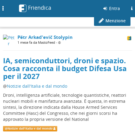
Friendica
Toggle
Entra
navigation
Menzione
Pëtr Arkad'evič Stolypin
1 mese fa da MastoFeed
•
IA, semiconduttori, droni e spazio.
Cosa racconta il budget Difesa Usa
per il 2027
@
Notizie dall'Italia e dal mondo
Droni, intelligenza artificiale, tecnologie quantistiche, reattori
nucleari mobili e manifattura avanzata. È questa, in estrema
sintesi, la direzione indicata dalla House Armed Services
Committee (Hasc) del Congresso, che nei giorni scorsi ha
approvato la propria versione del National
@
Notizie dall'Italia e dal mondo