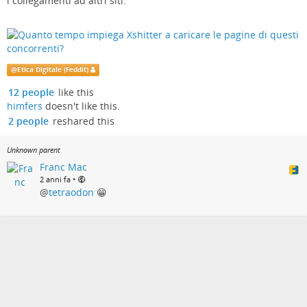
i collegamenti ad altri siti.
@
Etica Digitale (Feddit)
12 people
like this
himfers
doesn't like this.
2 people
reshared this
Unknown parent
Franc Mac
•
2 anni fa
@
tetraodon
😁