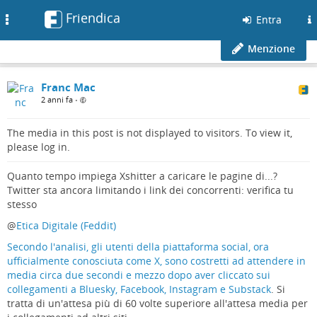
Friendica
Toggle
Entra
navigation
Menzione
Franc Mac
2 anni fa
•
The media in this post is not displayed to visitors. To view it,
please log in.
Quanto tempo impiega Xshitter a caricare le pagine di...?
Twitter sta ancora limitando i link dei concorrenti: verifica tu
stesso
@
Etica Digitale (Feddit)
Secondo l'analisi, gli utenti della piattaforma social, ora
ufficialmente conosciuta come X, sono costretti ad attendere in
media circa due secondi e mezzo dopo aver cliccato sui
collegamenti a Bluesky, Facebook, Instagram e Substack
. Si
tratta di un'attesa più di 60 volte superiore all'attesa media per