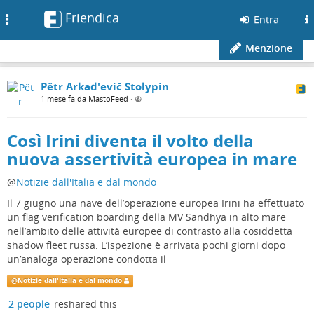
Friendica
Toggle
Entra
navigation
Menzione
Pëtr Arkad'evič Stolypin
1 mese fa da MastoFeed
•
Così Irini diventa il volto della
nuova assertività europea in mare
@
Notizie dall'Italia e dal mondo
Il 7 giugno una nave dell’operazione europea Irini ha effettuato
un flag verification boarding della MV Sandhya in alto mare
nell’ambito delle attività europee di contrasto alla cosiddetta
shadow fleet russa. L’ispezione è arrivata pochi giorni dopo
un’analoga operazione condotta il
@
Notizie dall'Italia e dal mondo
2 people
reshared this