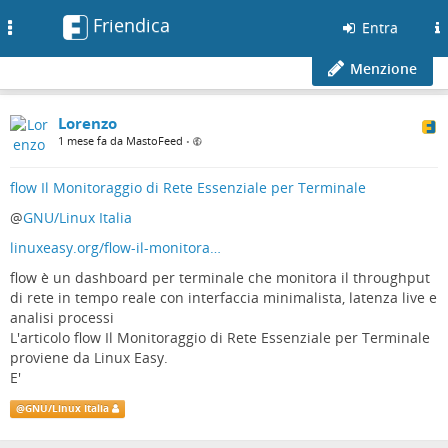
Friendica
Toggle
Entra
navigation
Menzione
Lorenzo
1 mese fa da MastoFeed
•
flow Il Monitoraggio di Rete Essenziale per Terminale
@
GNU/Linux Italia
linuxeasy.org/flow-il-monitora…
flow è un dashboard per terminale che monitora il throughput
di rete in tempo reale con interfaccia minimalista, latenza live e
analisi processi
L'articolo flow Il Monitoraggio di Rete Essenziale per Terminale
proviene da Linux Easy.
E'
@
GNU/Linux Italia