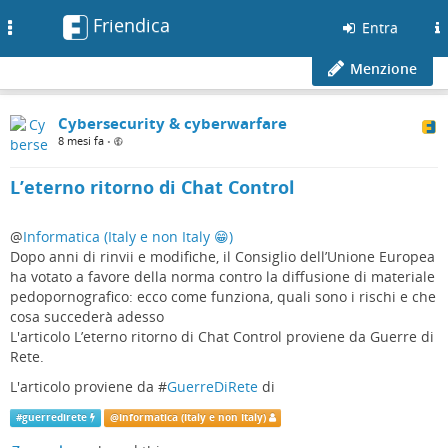
Friendica
Toggle
Entra
navigation
Menzione
Cybersecurity & cyberwarfare
8 mesi fa
•
L’eterno ritorno di Chat Control
@
Informatica (Italy e non Italy 😁)
Dopo anni di rinvii e modifiche, il Consiglio dell’Unione Europea
ha votato a favore della norma contro la diffusione di materiale
pedopornografico: ecco come funziona, quali sono i rischi e che
cosa succederà adesso
L'articolo L’eterno ritorno di Chat Control proviene da Guerre di
Rete.
L'articolo proviene da #
GuerreDiRete
di
#
guerredirete
@
Informatica (Italy e non Italy)