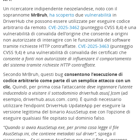
Un ricercatore indipendente neozelandese, noto con il
soprannome
MrBruh
,
ha scoperto
due
vulnerabilità
in
DriverHub che possono essere utilizzate per eseguire codice
arbitrario da remoto.
CVE-2025-3462
(punteggio CVSS 8,4) è una
vulnerabilità di convalida dell’origine che consente a origini
non autorizzate di interagire con le funzionalità del software
tramite richieste HTTP contraffatte.
CVE-2025-3463
(punteggio
CVSS 9,4) è una vulnerabilità di convalida dei certificati che
consente a fonti non autorizzate di influenzare il comportamento
del sistema tramite richieste HTTP contraffatte.
Secondo MrBruh, questi bug
consentono l’esecuzione di
codice arbitrario come parte di un semplice attacco con un
clic.
Quindi, per prima cosa l’attaccante
deve ingannare l’utente
inducendolo a visitare il sottodominio driverhub.asus[.]com
(ad
esempio, driverhub.asus.com..com). È quindi necessario
utilizzare l’endpoint DriverHub UpdateApp per eseguire la
versione legittima del binario AsusSetup.exe con l’opzione di
eseguire qualsiasi file ospitato sul dominio falso.
“Quando si avvia AsusSetup.exe, per prima cosa legge il file
AsusSetup.ini, che contiene metadati sul driver”,
spiega il
ricercatore.–
Se si esegue AsusSetup.exe con il flag -s, verranno