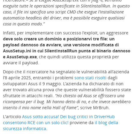
eseguite tutte le operazioni specificate in SilentInstallRun. In questo
caso, il file ini specifica uno script CMD che esegue l’installazione
automatica headless del driver, ma è possibile eseguire qualsiasi
cosa in questo modo.”
Infatti, per implementare con successo l’exploit, un aggressore
deve solo creare un dominio e posizionarvi tre file: un
payload dannoso da avviare, una versione modificata di
AsusSetup.ini in cui SilentInstallRun punta al binario dannoso
e AsusSetup.exe
, che quindi utilizza questa proprietà per
avviare il payload.
Dopo che il ricercatore ha segnalato le vulnerabilità all’azienda
l’8 aprile 2025, entrambi i problemi
sono stati risolti
dagli
sviluppatori Asus il 9 maggio. L’azienda ha dichiarato di non
aver trovato alcuna prova che queste vulnerabilità fossero state
sfruttate in attacchi reali.
“Ho chiesto ad Asus se offrissero una
ricompensa per il bug. Mi hanno detto di no, e che invece avrebbero
inserito il mio nome nella Hall of Fame”,
scrive MrBruh.
L'articolo
Asus sotto accusa! Dei bug critici in DriverHub
consentono RCE con un solo clic!
proviene da
il blog della
sicurezza informatica
.