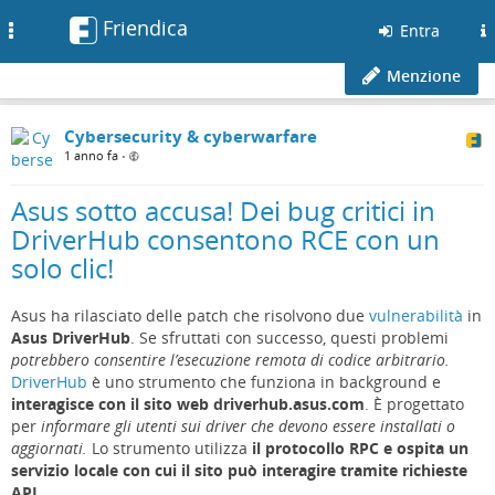
Friendica
Toggle
Entra
navigation
Menzione
Cybersecurity & cyberwarfare
1 anno fa
•
Asus sotto accusa! Dei bug critici in
DriverHub consentono RCE con un
solo clic!
Asus ha rilasciato delle patch che risolvono due
vulnerabilità
in
Asus DriverHub
. Se sfruttati con successo, questi problemi
potrebbero consentire l’esecuzione remota di codice arbitrario.
DriverHub
è uno strumento che funziona in background e
interagisce con il sito web driverhub.asus.com
. È progettato
per
informare gli utenti sui driver che devono essere installati o
aggiornati.
Lo strumento utilizza
il protocollo RPC e ospita un
servizio locale con cui il sito può interagire tramite richieste
API.