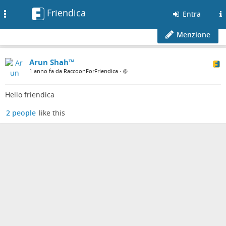
Friendica
Toggle
Entra
navigation
Menzione
Arun Shah™
1 anno fa da RaccoonForFriendica
•
Hello friendica
2 people
like this