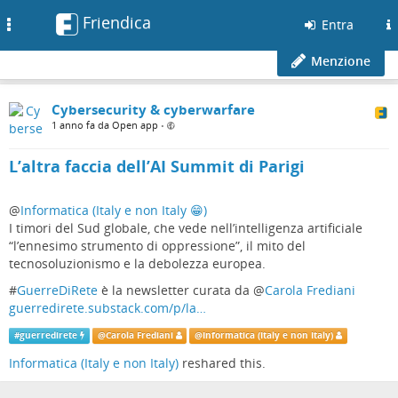
Friendica
Toggle
Entra
navigation
Menzione
Cybersecurity & cyberwarfare
1 anno fa da Open app
•
L’altra faccia dell’AI Summit di Parigi
@
Informatica (Italy e non Italy 😁)
I timori del Sud globale, che vede nell’intelligenza artificiale
“l’ennesimo strumento di oppressione”, il mito del
tecnosoluzionismo e la debolezza europea.
#
GuerreDiRete
è la newsletter curata da
@
Carola Frediani
guerredirete.substack.com/p/la…
#
guerredirete
@
Carola Frediani
@
Informatica (Italy e non Italy)
Informatica (Italy e non Italy)
reshared this.