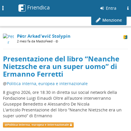
Friendica
Toggle
Entra
navigation
Menzione
Pëtr Arkad'evič Stolypin
2 mesi fa da MastoFeed
•
Presentazione del libro “Neanche
Nietzsche era un super uomo” di
Ermanno Ferretti
@
Politica interna, europea e internazionale
8 giugno 2026, ore 18:30 in diretta sui social network della
Fondazione Luigi Einaudi Oltre all’autore interverranno
Giuseppe Benedetto e Alessandro De Nicola
L'articolo Presentazione del libro “Neanche Nietzsche era un
super uomo” di Ermanno
@
Politica interna, europea e internazionale