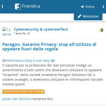
Friendica
Toggle
Entra
navigation
Menzione
Cybersecurity & cyberwarfare
1 anno fa
•
Paragon. Garante Privacy: stop all’utilizzo di
spyware fuori dalle regole
@
Informatica (Italy e non Italy 😁)
Il Garante per la protezione dei dati personali rivolge un
avvertimento a tutti coloro che dovessero utilizzare lo spyware
“Graphite”, della società israeliana Paragon Solutions ltd, o
sistemi analoghi, o dovessero utilizzare le informazioni raccolte
tramite questi
@
Informatica (Italy e non Italy)
Julian Del Vecchio
reshared this.