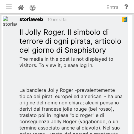
commuta tema mobile
Gu
Home
Entra
e
storiaweb
do
10 mesi fa
Il Jolly Roger. Il simbolo di
terrore di ogni pirata, articolo
del giorno di Snaphistory
The media in this post is not displayed to
visitors. To view it, please log in.
La bandiera Jolly Roger -prevalentemente
tipica dei pirati europei ed americani - ha una
origine del nome non chiara; alcuni pensano
derivi dal francese jolie rouge (bel rosso),
traslato poi in inglese "old roger" e di
conseguenza Jolly Roger (vagabondo, o un
termine associato anche al diavolo). Nel suo