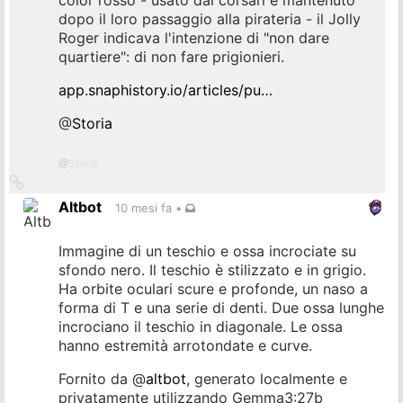
color rosso - usato dai corsari e mantenuto
dopo il loro passaggio alla pirateria - il Jolly
Roger indicava l'intenzione di "non dare
quartiere": di non fare prigionieri.
app.snaphistory.io/articles/pu…
@
Storia
@
Storia
Collegamento
all'originale
Altbot
10 mesi fa
•
Immagine di un teschio e ossa incrociate su
sfondo nero. Il teschio è stilizzato e in grigio.
Ha orbite oculari scure e profonde, un naso a
forma di T e una serie di denti. Due ossa lunghe
incrociano il teschio in diagonale. Le ossa
hanno estremità arrotondate e curve.
Fornito da
@
altbot
, generato localmente e
privatamente utilizzando Gemma3:27b