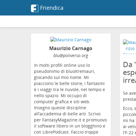
Friendica
Maurizio Carnago
blu
@poliverso
.org
Da '
In molti profili online uso lo
esp
pseudonimo di bluoltremauri,
giocando sul mio nome. Mi
irre
piacciono le belle storie, i fantasmi
e i viaggi tra le nuvole, nel tempo e
Se ave
nello spazio. Mi occupo di
presta
computer grafica e siti web.
Insegno queste discipline
Ecco, 
all’accademia di belle arti. Scrivo
piccol
per FantasyMagazine.it e promuovo
mi ha 
il software libero in un blogghino e
ai vel
con LibrePodcast. Faccio troppe
l'F-22