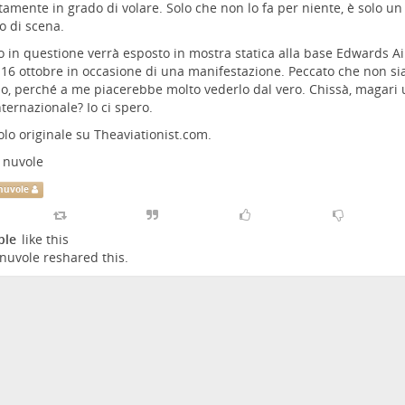
tamente in grado di volare. Solo che non lo fa per niente, è solo un
o di scena.
o in questione verrà esposto in mostra statica alla base Edwards Air
e 16 ottobre in occasione di una manifestazione. Peccato che non si
lo, perché a me piacerebbe molto vederlo dal vero. Chissà, magari 
nternazionale? Io ci spero.
colo originale su
Theaviationist.com
.
e nuvole
 nuvole
ple
like this
 nuvole
reshared this.