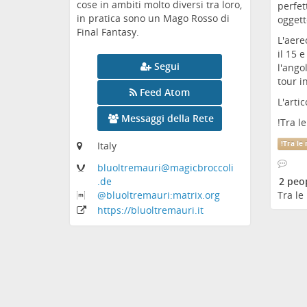
cose in ambiti molto diversi tra loro,
perfet
in pratica sono un Mago Rosso di
oggett
Final Fantasy.
L'aere
il 15 
Segui
l'ango
tour i
Feed Atom
L'arti
Messaggi della Rete
!
Tra l
!
Tra le
Italy
bluoltremauri
@magicbroccoli
2 peo
.de
Tra le
@bluoltremauri:matrix
.org
https:
/
/bluoltremauri
.it