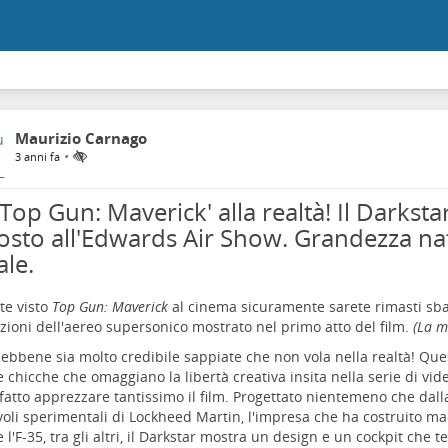
Maurizio Carnago
•
3 anni fa
Top Gun: Maverick' alla realtà! Il Darksta
osto all'Edwards Air Show. Grandezza na
ale.
te visto
Top Gun: Maverick
al cinema sicuramente sarete rimasti sbal
zioni dell'aereo supersonico mostrato nel primo atto del film.
(La 
sebbene sia molto credibile sappiate che non vola nella realtà! Que
e chicche che omaggiano la libertà creativa insita nella serie di vi
fatto apprezzare tantissimo il film. Progettato nientemeno che dall
ivoli sperimentali di Lockheed Martin, l'impresa che ha costruito ma
 e l'F-35, tra gli altri, il Darkstar mostra un design e un cockpit ch