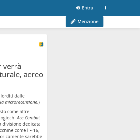
Entra
Menzione
r verrà
turale, aereo
orditi dalle
mia
microrecensione
.
)
sto come altre
deogiochi
Ace Combat
a divisione dedicata
cchine come l'F-16,
e teoricamente sarebbe