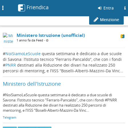
Friendica
Toggle
Entra
navigation
Menzione
Ministero Istruzione (unofficial)
1 anno fa da Feed
•
#
NoiSiamoLeScuole
questa settimana è dedicato a due scuole
di Savona: l’Istituto tecnico “Ferraris-Pancaldo”, che con i fondi
#
PNRR
destinati alla Riduzione dei divari ha realizzato 250
percorsi di mentoring, e l’IISS “Boselli-Alberti-Mazzini-Da Vinc…
Ministero dell'Istruzione
#NoiSiamoLeScuole questa settimana è dedicato a due scuole di
Savona: l’Istituto tecnico “Ferraris-Pancaldo”, che con i fondi #PNRR
destinati alla Riduzione dei divari ha realizzato 250 percorsi di
mentoring, e l’IISS “Boselli-Alberti-Mazzini-Da Vinc…
Telegram