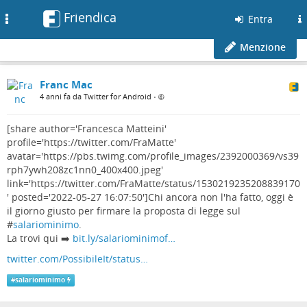
Friendica
Toggle
Entra
navigation
Menzione
Franc Mac
4 anni fa da Twitter for Android
•
[share author='Francesca Matteini'
profile='https://twitter.com/FraMatte'
avatar='https://pbs.twimg.com/profile_images/2392000369/vs39
rph7ywh208zc1nn0_400x400.jpeg'
link='https://twitter.com/FraMatte/status/1530219235208839170
' posted='2022-05-27 16:07:50']Chi ancora non l'ha fatto, oggi è
il giorno giusto per firmare la proposta di legge sul
#
salariominimo
.
La trovi qui ➡️
bit.ly/salariominimof…
twitter.com/PossibileIt/status…
#
salariominimo