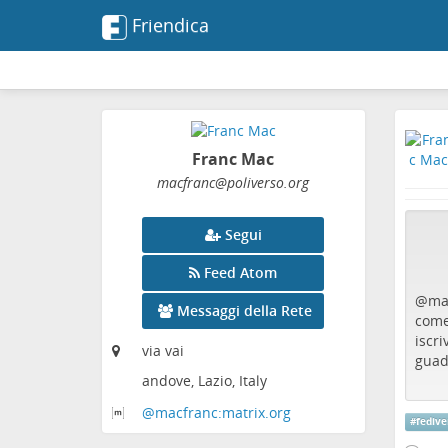
Friendica
Franc Mac
macfranc
@poliverso
.org
Segui
Feed Atom
@
ma
Messaggi della Rete
come 
iscr
via vai
guad
andove, Lazio, Italy
@macfranc:matrix
.org
#
fedive