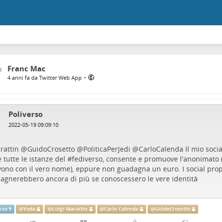
Franc Mac
•
4 anni fa da Twitter Web App
Poliverso
2022-05-19 09:09:10
rattin
@
GuidoCrosetto
@
PoliticaPerJedi
@
CarloCalenda
Il mio soci
tutte le istanze del #
fediverso
, consente e promuove l'anonimato (
ivono con il vero nome), eppure non guadagna un euro. I social prop
agnerebbero ancora di più se conoscessero le vere identità
rso
@
Yoda
@
Luigi Marattin
@
Carlo Calenda
@
GuidoCrosetto