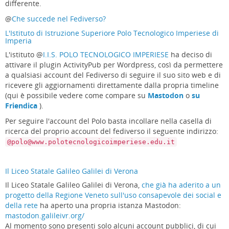
differente.
@
Che succede nel Fediverso?
L'Istituto di Istruzione Superiore Polo Tecnologico Imperiese di
Imperia
L'istituto
@
I.I.S. POLO TECNOLOGICO IMPERIESE
ha deciso di
attivare il plugin ActivityPub per Wordpress, così da permettere
a qualsiasi account del Fediverso di seguire il suo sito web e di
ricevere gli aggiornamenti direttamente dalla propria timeline
(qui è possibile vedere come compare su
Mastodon
o
su
Friendica
).
Per seguire l'account del Polo basta incollare nella casella di
ricerca del proprio account del fediverso il seguente indirizzo:
@polo@www.polotecnologicoimperiese.edu.it
Il Liceo Statale Galileo Galilei di Verona
Il Liceo Statale Galileo Galilei di Verona,
che già ha aderito a un
progetto della Regione Veneto sull'uso consapevole dei social e
della rete
ha aperto una propria istanza Mastodon:
mastodon.galileivr.org/
Al momento sono presenti solo alcuni account pubblici, di cui