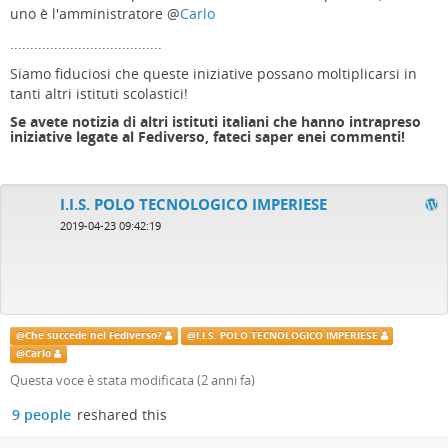
uno è l'amministratore
@
Carlo
......................................
Siamo fiduciosi che queste iniziative possano moltiplicarsi in
tanti altri istituti scolastici!
Se avete notizia di altri istituti italiani che hanno intrapreso
iniziative legate al Fediverso, fateci saper enei commenti!
I.I.S. POLO TECNOLOGICO IMPERIESE
2019-04-23 09:42:19
@
Che succede nel Fediverso?
@
I.I.S. POLO TECNOLOGICO IMPERIESE
@
Carlo
Questa voce è stata modificata (
2 anni fa
)
9 people
reshared this