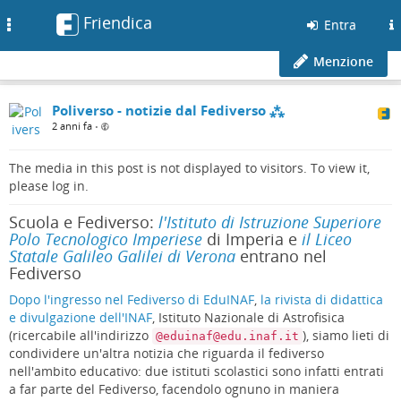
Friendica
Toggle
Entra
navigation
Menzione
Poliverso - notizie dal Fediverso ⁂
2 anni fa
•
The media in this post is not displayed to visitors. To view it,
please log in.
Scuola e Fediverso:
l'Istituto di Istruzione Superiore
Polo Tecnologico Imperiese
di Imperia e
il Liceo
Statale Galileo Galilei di Verona
entrano nel
Fediverso
Dopo l'ingresso nel Fediverso di EduINAF
,
la rivista di didattica
e divulgazione dell'INAF
, Istituto Nazionale di Astrofisica
(ricercabile all'indirizzo
), siamo lieti di
@eduinaf@edu.inaf.it
condividere un'altra notizia che riguarda il fediverso
nell'ambito educativo: due istituti scolastici sono infatti entrati
a far parte del Fediverso, facendolo ognuno in maniera